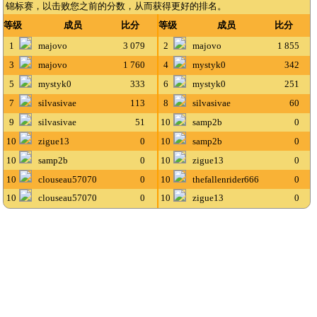
锦标赛，以击败您之前的分数，从而获得更好的排名。
等级
成员
比分
等级
成员
比分
1
majovo
3 079
2
majovo
1 855
3
majovo
1 760
4
mystyk0
342
5
mystyk0
333
6
mystyk0
251
7
silvasivae
113
8
silvasivae
60
9
silvasivae
51
10
samp2b
0
10
zigue13
0
10
samp2b
0
10
samp2b
0
10
zigue13
0
10
clouseau57070
0
10
thefallenrider666
0
10
clouseau57070
0
10
zigue13
0