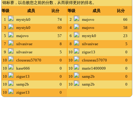
锦标赛，以击败您之前的分数，从而获得更好的排名。
等级
成员
比分
等级
成员
比分
1
mystyk0
74
2
majovo
66
3
mystyk0
60
4
majovo
58
5
majovo
57
6
mystyk0
23
7
silvasivae
8
8
silvasivae
5
9
silvasivae
5
10
zigue13
0
10
clouseau57070
0
10
clouseau57070
0
10
kase666
0
10
marie1400009
0
10
zigue13
0
10
samp2b
0
10
samp2b
0
10
samp2b
0
10
zigue13
0