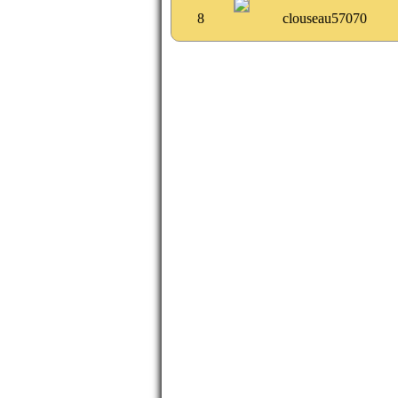
8
clouseau57070