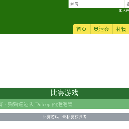
加入并
首页
奥运会
礼物
比赛游戏
 -
狗狗巡逻队 Dulcop 的泡泡管
比赛游戏
-
锦标赛获胜者