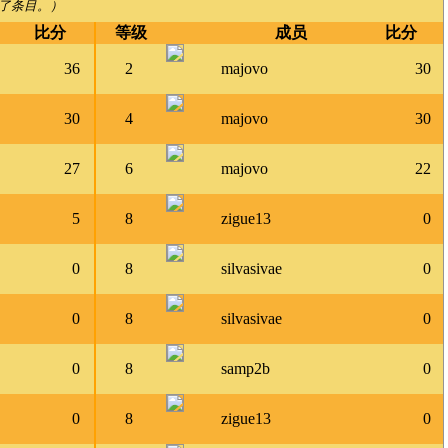
了条目。）
比分
等级
成员
比分
36
2
majovo
30
30
4
majovo
30
27
6
majovo
22
5
8
zigue13
0
0
8
silvasivae
0
0
8
silvasivae
0
0
8
samp2b
0
0
8
zigue13
0