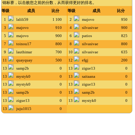
锦标赛，以击败您之前的分数，从而获得更好的排名。
等级
成员
比分
等级
成员
比分
1
lalili59
1 100
2
majovo
950
3
majovo
910
4
silvasivae
900
5
majovo
900
6
patios
825
7
toinou17
800
8
silvasivae
800
9
lauthimar
700
10
silvasivae
635
11
quayquay
500
12
efgj
200
13
samp2b
0
13
zigue13
0
13
mystyk0
0
13
saitaana
0
13
mystyk0
0
13
zigue13
0
13
samp2b
0
13
samp2b
0
13
zigue13
0
13
mystyk0
0
13
juju1015
0