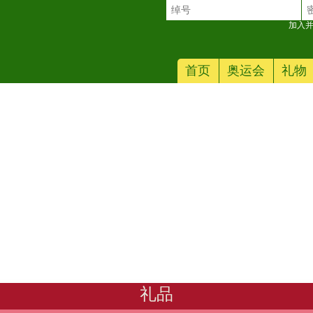
加入并
首页
奥运会
礼物
0 周年套装
礼品