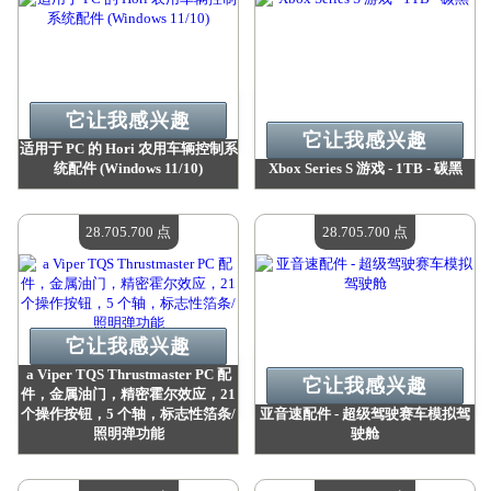
它让我感兴趣
它让我感兴趣
适用于 PC 的 Hori 农用车辆控制系
统配件 (Windows 11/10)
Xbox Series S 游戏 - 1TB - 碳黑
价值：
34 719 300 点
价值：
30 398 900 点
现有数量：
4
现有数量：
4
28.705.700 点
28.705.700 点
它让我感兴趣
a Viper TQS Thrustmaster PC 配
它让我感兴趣
件，金属油门，精密霍尔效应，21
个操作按钮，5 个轴，标志性箔条/
亚音速配件 - 超级驾驶赛车模拟驾
照明弹功能
驶舱
价值：
28 705 700 点
价值：
28 705 700 点
现有数量：
4
现有数量：
4