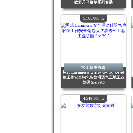
欧舒丹马鞭草系列套装
价值：
5 512 000 点
现有数量：
4
5.165.000 点
它让我感兴趣
男式 Larnmern 安全运动鞋双气垫轻
便工作安全钢包头防滑透气工地工业
防砸 Src 39.5
价值：
5 165 000 点
现有数量：
4
4.548.100 点