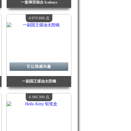
一套禅宗烛台 Icnbuys
价值：
5 179 900 点
现有数量：
4
4.970.600 点
它让我感兴趣
一副国王煤油太阳镜
价值：
4 970 600 点
现有数量：
4
4.380.300 点