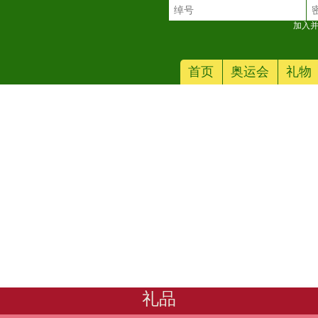
加入并
首页
奥运会
礼物
0 周年套装
礼品