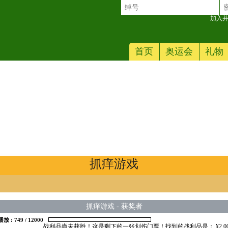
加入并
首页
奥运会
礼物
抓痒游戏
抓痒游戏
-
获奖者
播放 :
749
/
12000
战利品尚未获胜！这是剩下的一张划伤门票！找到的战利品是： ¥2.00 